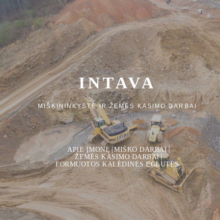
INTAVA
MIŠKININKYSTĖ IR ŽEMĖS KASIMO DARBAI
APIE ĮMONĘ
MIŠKO DARBAI
ŽEMĖS KASIMO DARBAI
FORMUOTOS KALĖDINĖS EGLUTĖS