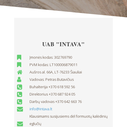
UAB "INTAVA"
Įmonės kodas: 302769790
PVM kodas: LT100006879011
Aušros al. 66A, LT-76233 Šiauliai
Vadovas: Petras Butavičius
Buhalterija +370 618 592 56
Direktorius +370 687 924 05
Darbų vadovas +370 642 663 76
info@intava.lt
Klausimams susijusiems dėl formuotų kalėdinių
eglučių